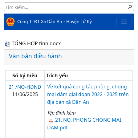
Cổng TTĐT Xã Dân An - Huyện Tứ Kỳ
TỔNG HỢP tỉnh.docx
Văn bản điều hành
Số ký hiệu
Trích yếu
Về kết quả công tác phòng, chống
21 /NQ-HĐND
11/06/2025
mại dâm giai đoạn 2022 - 2025 trên
địa bàn xã Dân An
Tệp đính kèm
21. NQ. PHONG CHONG MAI
DAM.pdf